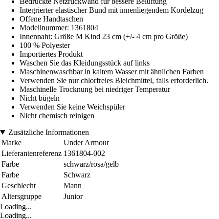
Bedruckte Netzrückwand für bessere Belüftung
Integrierter elastischer Bund mit innenliegendem Kordelzug
Offene Handtaschen
Modellnummer: 1361804
Innennaht: Größe M Kind 23 cm (+/- 4 cm pro Größe)
100 % Polyester
Importiertes Produkt
Waschen Sie das Kleidungsstück auf links
Maschinenwaschbar in kaltem Wasser mit ähnlichen Farben
Verwenden Sie nur chlorfreies Bleichmittel, falls erforderlich.
Maschinelle Trocknung bei niedriger Temperatur
Nicht bügeln
Verwenden Sie keine Weichspüler
Nicht chemisch reinigen
Zusätzliche Informationen
Marke
Under Armour
Lieferantenreferenz
1361804-002
Farbe
schwarz/rosa/gelb
Farbe
Schwarz
Geschlecht
Mann
Altersgruppe
Junior
Loading...
Loading...