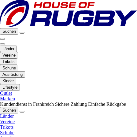
Suchen
Länder
Vereine
Trikots
Schuhe
Ausrüstung
Kinder
Lifestyle
Outlet
Marken
Kundendienst in Frankreich
Sichere Zahlung
Einfache Rückgabe
Suchen
Länder
Vereine
Trikots
Schuhe