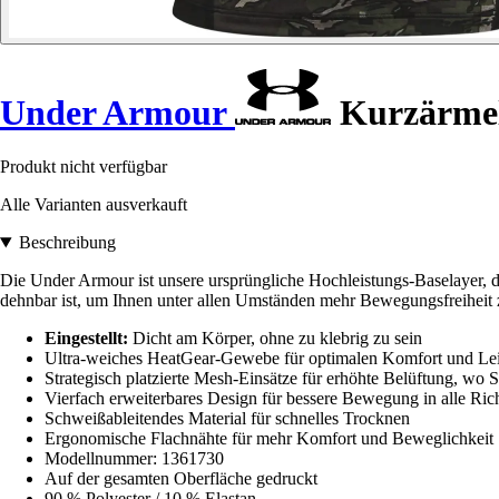
Under Armour
Kurzärmeli
Produkt nicht verfügbar
Alle Varianten ausverkauft
Beschreibung
Die Under Armour ist unsere ursprüngliche Hochleistungs-Baselayer, di
dehnbar ist, um Ihnen unter allen Umständen mehr Bewegungsfreiheit 
Eingestellt:
Dicht am Körper, ohne zu klebrig zu sein
Ultra-weiches HeatGear-Gewebe für optimalen Komfort und Lei
Strategisch platzierte Mesh-Einsätze für erhöhte Belüftung, wo S
Vierfach erweiterbares Design für bessere Bewegung in alle Ri
Schweißableitendes Material für schnelles Trocknen
Ergonomische Flachnähte für mehr Komfort und Beweglichkeit
Modellnummer: 1361730
Auf der gesamten Oberfläche gedruckt
90 % Polyester / 10 % Elastan