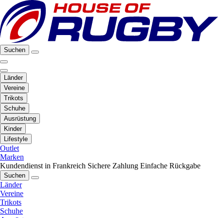
Suchen
Länder
Vereine
Trikots
Schuhe
Ausrüstung
Kinder
Lifestyle
Outlet
Marken
Kundendienst in Frankreich
Sichere Zahlung
Einfache Rückgabe
Suchen
Länder
Vereine
Trikots
Schuhe