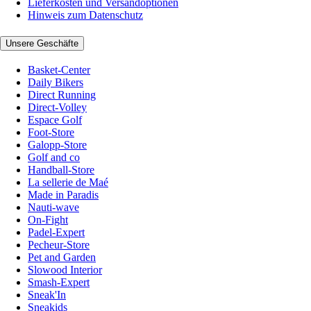
Lieferkosten und Versandoptionen
Hinweis zum Datenschutz
Unsere Geschäfte
Basket-Center
Daily Bikers
Direct Running
Direct-Volley
Espace Golf
Foot-Store
Galopp-Store
Golf and co
Handball-Store
La sellerie de Maé
Made in Paradis
Nauti-wave
On-Fight
Padel-Expert
Pecheur-Store
Pet and Garden
Slowood Interior
Smash-Expert
Sneak'In
Sneakids