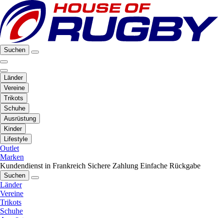
Suchen
Länder
Vereine
Trikots
Schuhe
Ausrüstung
Kinder
Lifestyle
Outlet
Marken
Kundendienst in Frankreich
Sichere Zahlung
Einfache Rückgabe
Suchen
Länder
Vereine
Trikots
Schuhe