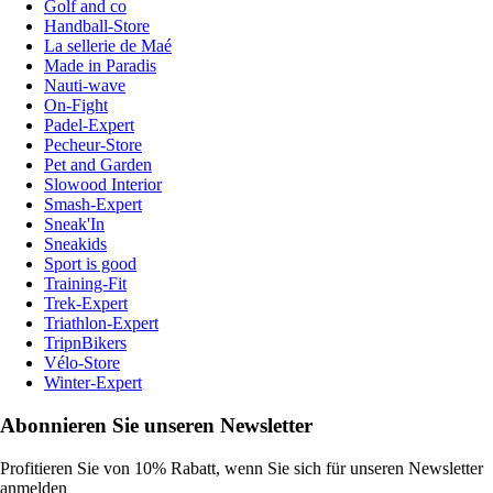
Golf and co
Handball-Store
La sellerie de Maé
Made in Paradis
Nauti-wave
On-Fight
Padel-Expert
Pecheur-Store
Pet and Garden
Slowood Interior
Smash-Expert
Sneak'In
Sneakids
Sport is good
Training-Fit
Trek-Expert
Triathlon-Expert
TripnBikers
Vélo-Store
Winter-Expert
Abonnieren Sie unseren Newsletter
Profitieren Sie von 10% Rabatt, wenn Sie sich für unseren Newsletter
anmelden