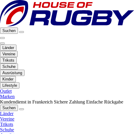
Suchen
Länder
Vereine
Trikots
Schuhe
Ausrüstung
Kinder
Lifestyle
Outlet
Marken
Kundendienst in Frankreich
Sichere Zahlung
Einfache Rückgabe
Suchen
Länder
Vereine
Trikots
Schuhe