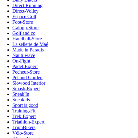
Direct Running
Direct-Volley
Espace Golf
Foot-Store
Galopp-Store
Golf and co
Handball-Store
La sellerie de Maé
Made in Paradis
Nauti-wave
On-Fight
Padel-Expert
Pecheur-Store
Pet and Garden
Slowood Interior
Smash-Expert
Sneak'In
Sneakids
Sport is good
Training-Fit
Trek-Expert
Triathlon-Expert
TripnBikers
Vélo-Store