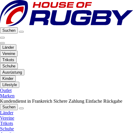
Suchen
Länder
Vereine
Trikots
Schuhe
Ausrüstung
Kinder
Lifestyle
Outlet
Marken
Kundendienst in Frankreich
Sichere Zahlung
Einfache Rückgabe
Suchen
Länder
Vereine
Trikots
Schuhe