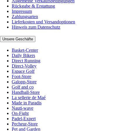
Allgemeine Verkaufsbedingungen
Rückgabe & Erstattung
Impressum
Zahlungsarten
Lieferkosten und Versandoptionen
Hinweis zum Datenschutz
Unsere Geschäfte
Basket-Center
Daily Bikers
Direct Running
Direct-Volley
Espace Golf
Foot-Store
Galopp-Store
Golf and co
Handball-Store
La sellerie de Maé
Made in Paradis
Nauti-wave
On-Fight
Padel-Expert
Pecheur-Store
Pet and Garden