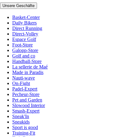
Unsere Geschäfte
Basket-Center
Daily Bikers
Direct Running
Direct-Volley
Espace Golf
Foot-Store
Galopp-Store
Golf and co
Handball-Store
La sellerie de Maé
Made in Paradis
Nauti-wave
On-Fight
Padel-Expert
Pecheur-Store
Pet and Garden
Slowood Interior
Smash-Expert
Sneak'In
Sneakids
Sport is good
Training-Fit