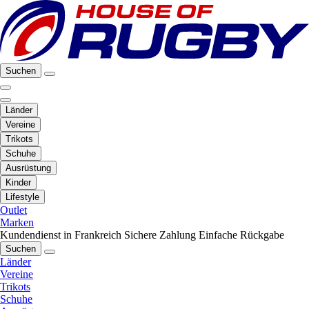
Suchen
Länder
Vereine
Trikots
Schuhe
Ausrüstung
Kinder
Lifestyle
Outlet
Marken
Kundendienst in Frankreich
Sichere Zahlung
Einfache Rückgabe
Suchen
Länder
Vereine
Trikots
Schuhe