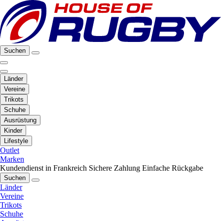
Suchen
Länder
Vereine
Trikots
Schuhe
Ausrüstung
Kinder
Lifestyle
Outlet
Marken
Kundendienst in Frankreich
Sichere Zahlung
Einfache Rückgabe
Suchen
Länder
Vereine
Trikots
Schuhe