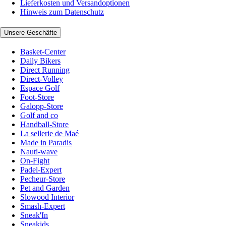
Lieferkosten und Versandoptionen
Hinweis zum Datenschutz
Unsere Geschäfte
Basket-Center
Daily Bikers
Direct Running
Direct-Volley
Espace Golf
Foot-Store
Galopp-Store
Golf and co
Handball-Store
La sellerie de Maé
Made in Paradis
Nauti-wave
On-Fight
Padel-Expert
Pecheur-Store
Pet and Garden
Slowood Interior
Smash-Expert
Sneak'In
Sneakids