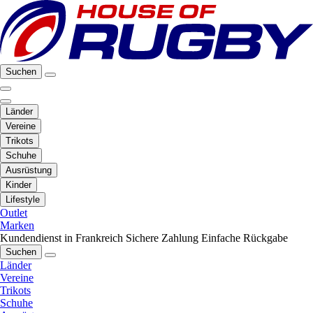
Suchen
Länder
Vereine
Trikots
Schuhe
Ausrüstung
Kinder
Lifestyle
Outlet
Marken
Kundendienst in Frankreich
Sichere Zahlung
Einfache Rückgabe
Suchen
Länder
Vereine
Trikots
Schuhe