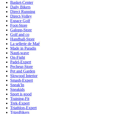
Basket-Center
Daily Bikers
Direct Running
Direct-Volley
Espace Golf
Foot-Store
Galopp-Store
Golf and co
Handball-Store
La sellerie de Maé
Made in Paradis
Nauti-wave
On-Fight
Padel-Expert
Pecheur-Store
Pet and Garden
Slowood Interior
Smash-Expert
Sneak'In
Sneakids
Sport is good
Training-Fit
Trek-Expert
Triathlon-Expert
TripnBikers