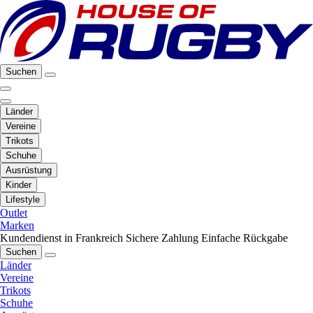
Suchen
Länder
Vereine
Trikots
Schuhe
Ausrüstung
Kinder
Lifestyle
Outlet
Marken
Kundendienst in Frankreich
Sichere Zahlung
Einfache Rückgabe
Suchen
Länder
Vereine
Trikots
Schuhe