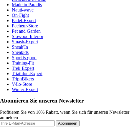
Made in Paradis
Nauti-wave
On-Fight
Padel-Expert
Pecheur-Store
Pet and Garden
Slowood Interior
Smash-Expert
Sneak'In
Sneakids
Sport is good
Training-Fit
Trek-Expert
Triathlon-Expert
TripnBikers
Vélo-Store
Winter-Expert
Abonnieren Sie unseren Newsletter
Profitieren Sie von 10% Rabatt, wenn Sie sich für unseren Newsletter
anmelden
Abonnieren