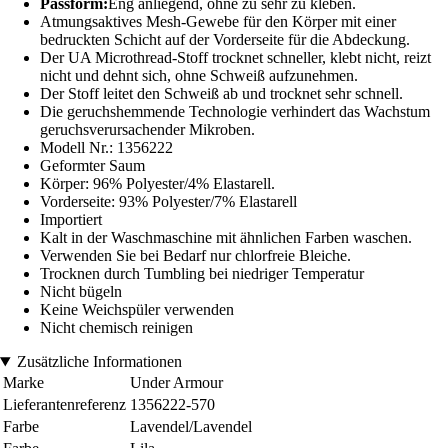
Passform:
Eng anliegend, ohne zu sehr zu kleben.
Atmungsaktives Mesh-Gewebe für den Körper mit einer
bedruckten Schicht auf der Vorderseite für die Abdeckung.
Der UA Microthread-Stoff trocknet schneller, klebt nicht, reizt
nicht und dehnt sich, ohne Schweiß aufzunehmen.
Der Stoff leitet den Schweiß ab und trocknet sehr schnell.
Die geruchshemmende Technologie verhindert das Wachstum
geruchsverursachender Mikroben.
Modell Nr.: 1356222
Geformter Saum
Körper: 96% Polyester/4% Elastarell.
Vorderseite: 93% Polyester/7% Elastarell
Importiert
Kalt in der Waschmaschine mit ähnlichen Farben waschen.
Verwenden Sie bei Bedarf nur chlorfreie Bleiche.
Trocknen durch Tumbling bei niedriger Temperatur
Nicht bügeln
Keine Weichspüler verwenden
Nicht chemisch reinigen
Zusätzliche Informationen
Marke
Under Armour
Lieferantenreferenz
1356222-570
Farbe
Lavendel/Lavendel