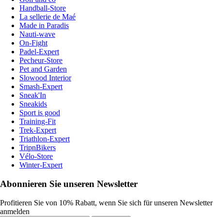
Handball-Store
La sellerie de Maé
Made in Paradis
Nauti-wave
On-Fight
Padel-Expert
Pecheur-Store
Pet and Garden
Slowood Interior
Smash-Expert
Sneak'In
Sneakids
Sport is good
Training-Fit
Trek-Expert
Triathlon-Expert
TripnBikers
Vélo-Store
Winter-Expert
Abonnieren Sie unseren Newsletter
Profitieren Sie von 10% Rabatt, wenn Sie sich für unseren Newsletter
anmelden