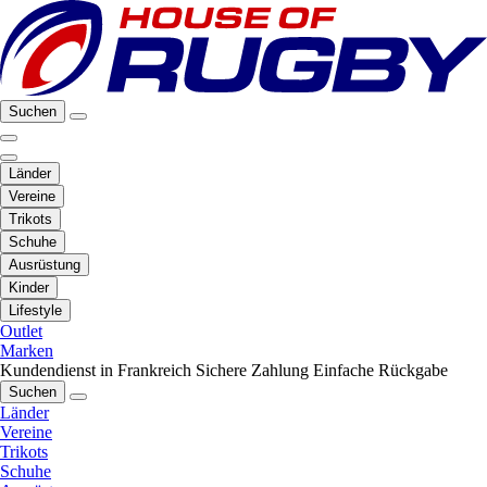
Suchen
Länder
Vereine
Trikots
Schuhe
Ausrüstung
Kinder
Lifestyle
Outlet
Marken
Kundendienst in Frankreich
Sichere Zahlung
Einfache Rückgabe
Suchen
Länder
Vereine
Trikots
Schuhe