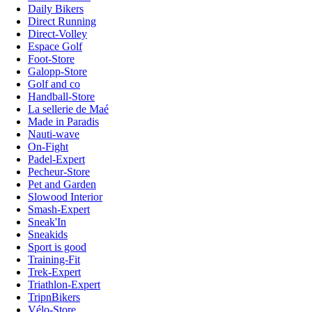
Daily Bikers
Direct Running
Direct-Volley
Espace Golf
Foot-Store
Galopp-Store
Golf and co
Handball-Store
La sellerie de Maé
Made in Paradis
Nauti-wave
On-Fight
Padel-Expert
Pecheur-Store
Pet and Garden
Slowood Interior
Smash-Expert
Sneak'In
Sneakids
Sport is good
Training-Fit
Trek-Expert
Triathlon-Expert
TripnBikers
Vélo-Store