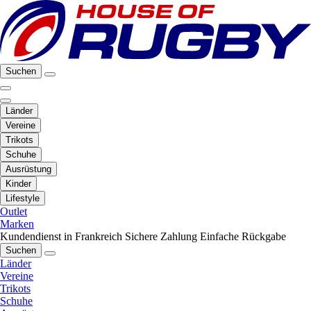
Suchen
Länder
Vereine
Trikots
Schuhe
Ausrüstung
Kinder
Lifestyle
Outlet
Marken
Kundendienst in Frankreich
Sichere Zahlung
Einfache Rückgabe
Suchen
Länder
Vereine
Trikots
Schuhe