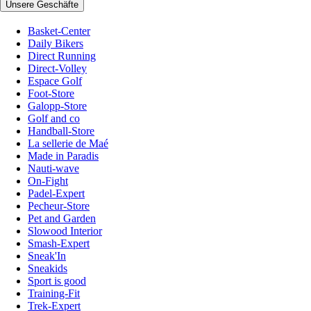
Unsere Geschäfte
Basket-Center
Daily Bikers
Direct Running
Direct-Volley
Espace Golf
Foot-Store
Galopp-Store
Golf and co
Handball-Store
La sellerie de Maé
Made in Paradis
Nauti-wave
On-Fight
Padel-Expert
Pecheur-Store
Pet and Garden
Slowood Interior
Smash-Expert
Sneak'In
Sneakids
Sport is good
Training-Fit
Trek-Expert