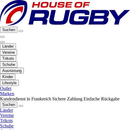
Suchen
Länder
Vereine
Trikots
Schuhe
Ausrüstung
Kinder
Lifestyle
Outlet
Marken
Kundendienst in Frankreich
Sichere Zahlung
Einfache Rückgabe
Suchen
Länder
Vereine
Trikots
Schuhe