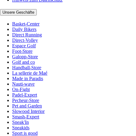
Unsere Geschäfte
Basket-Center
Daily Bikers
Direct Running
Direct-Volley
Espace Golf
Foot-Store
Galopp-Store
Golf and co
Handball-Store
La sellerie de Maé
Made in Paradis
Nauti-wave
On-Fight
Padel-Expert
Pecheur-Store
Pet and Garden
Slowood Interior
Smash-Expert
Sneak'In
Sneakids
Sport is good