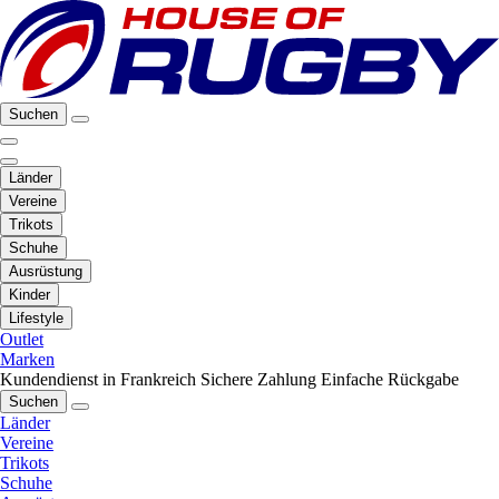
Suchen
Länder
Vereine
Trikots
Schuhe
Ausrüstung
Kinder
Lifestyle
Outlet
Marken
Kundendienst in Frankreich
Sichere Zahlung
Einfache Rückgabe
Suchen
Länder
Vereine
Trikots
Schuhe