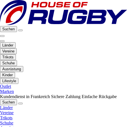
Suchen
Länder
Vereine
Trikots
Schuhe
Ausrüstung
Kinder
Lifestyle
Outlet
Marken
Kundendienst in Frankreich
Sichere Zahlung
Einfache Rückgabe
Suchen
Länder
Vereine
Trikots
Schuhe