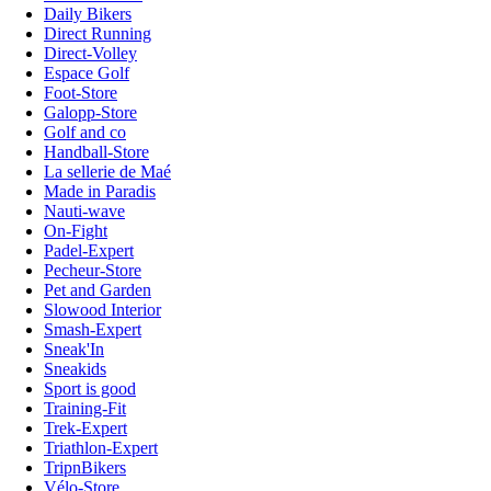
Daily Bikers
Direct Running
Direct-Volley
Espace Golf
Foot-Store
Galopp-Store
Golf and co
Handball-Store
La sellerie de Maé
Made in Paradis
Nauti-wave
On-Fight
Padel-Expert
Pecheur-Store
Pet and Garden
Slowood Interior
Smash-Expert
Sneak'In
Sneakids
Sport is good
Training-Fit
Trek-Expert
Triathlon-Expert
TripnBikers
Vélo-Store