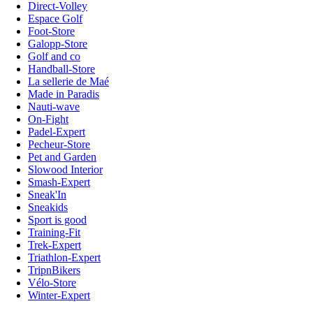
Direct-Volley
Espace Golf
Foot-Store
Galopp-Store
Golf and co
Handball-Store
La sellerie de Maé
Made in Paradis
Nauti-wave
On-Fight
Padel-Expert
Pecheur-Store
Pet and Garden
Slowood Interior
Smash-Expert
Sneak'In
Sneakids
Sport is good
Training-Fit
Trek-Expert
Triathlon-Expert
TripnBikers
Vélo-Store
Winter-Expert