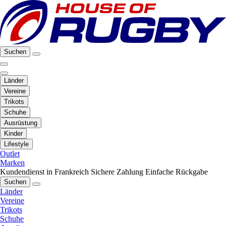
Suchen
Länder
Vereine
Trikots
Schuhe
Ausrüstung
Kinder
Lifestyle
Outlet
Marken
Kundendienst in Frankreich
Sichere Zahlung
Einfache Rückgabe
Suchen
Länder
Vereine
Trikots
Schuhe