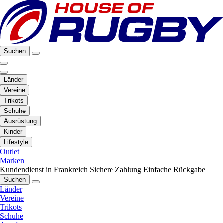
Suchen
Länder
Vereine
Trikots
Schuhe
Ausrüstung
Kinder
Lifestyle
Outlet
Marken
Kundendienst in Frankreich
Sichere Zahlung
Einfache Rückgabe
Suchen
Länder
Vereine
Trikots
Schuhe