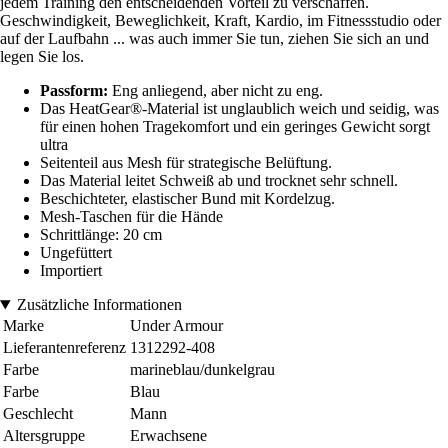
jedem Training den entscheidenden Vorteil zu verschaffen.
Geschwindigkeit, Beweglichkeit, Kraft, Kardio, im Fitnessstudio oder
auf der Laufbahn ... was auch immer Sie tun, ziehen Sie sich an und
legen Sie los.
Passform:
Eng anliegend, aber nicht zu eng.
Das HeatGear®-Material ist unglaublich weich und seidig, was
für einen hohen Tragekomfort und ein geringes Gewicht sorgt
ultra
Seitenteil aus Mesh für strategische Belüftung.
Das Material leitet Schweiß ab und trocknet sehr schnell.
Beschichteter, elastischer Bund mit Kordelzug.
Mesh-Taschen für die Hände
Schrittlänge: 20 cm
Ungefüttert
Importiert
Zusätzliche Informationen
Marke
Under Armour
Lieferantenreferenz
1312292-408
Farbe
marineblau/dunkelgrau
Farbe
Blau
Geschlecht
Mann
Altersgruppe
Erwachsene