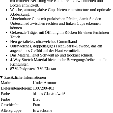
mit mittlerer Belastung wie Radfahren, Gewichtheben und
Boxen entwickelt.
Weiche, atmungsaktive Cups bieten eine structure und optimale
Abdeckung.
Abnehmbare Cups mit praktischen Pfeilen, damit Sie den
Unterschied zwischen rechten und linken Cups erkennen
können.
Gekreuzte Träger mit Öffnung im Rücken für einen femininen
Touch.
Neu gestaltetes, ultraweiches Gummiband
Ultraweiches, doppellagiges HeatGear®-Gewebe, das ein
angenehmes Gefühl auf der Haut vermittelt.
Das Material leitet Schweiß ab und trocknet schnell.
4-Way Stretch Material bietet mehr Bewegungsfreiheit in alle
Richtungen.
87 % Polyester/13 % Elastan
Zusätzliche Informationen
Marke
Under Armour
Lieferantenreferenz
1307200-403
Farbe
blaues Glas/rot/weiß
Farbe
Blau
Geschlecht
Frau
Altersgruppe
Erwachsene