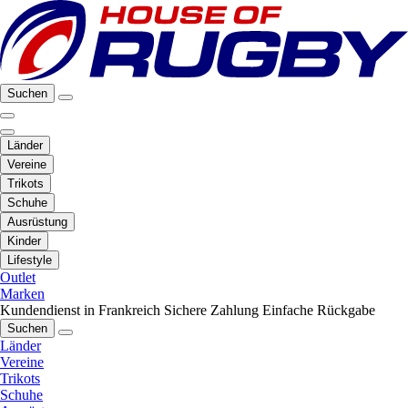
Suchen
Länder
Vereine
Trikots
Schuhe
Ausrüstung
Kinder
Lifestyle
Outlet
Marken
Kundendienst in Frankreich
Sichere Zahlung
Einfache Rückgabe
Suchen
Länder
Vereine
Trikots
Schuhe