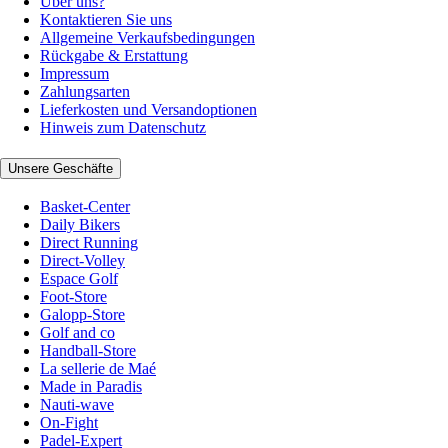
Über uns?
Kontaktieren Sie uns
Allgemeine Verkaufsbedingungen
Rückgabe & Erstattung
Impressum
Zahlungsarten
Lieferkosten und Versandoptionen
Hinweis zum Datenschutz
Unsere Geschäfte
Basket-Center
Daily Bikers
Direct Running
Direct-Volley
Espace Golf
Foot-Store
Galopp-Store
Golf and co
Handball-Store
La sellerie de Maé
Made in Paradis
Nauti-wave
On-Fight
Padel-Expert