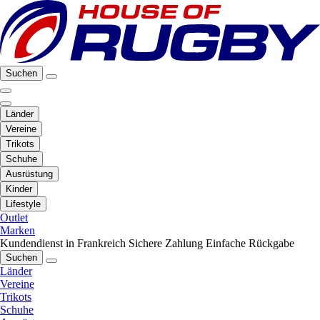
Suchen
Länder
Vereine
Trikots
Schuhe
Ausrüstung
Kinder
Lifestyle
Outlet
Marken
Kundendienst in Frankreich
Sichere Zahlung
Einfache Rückgabe
Suchen
Länder
Vereine
Trikots
Schuhe