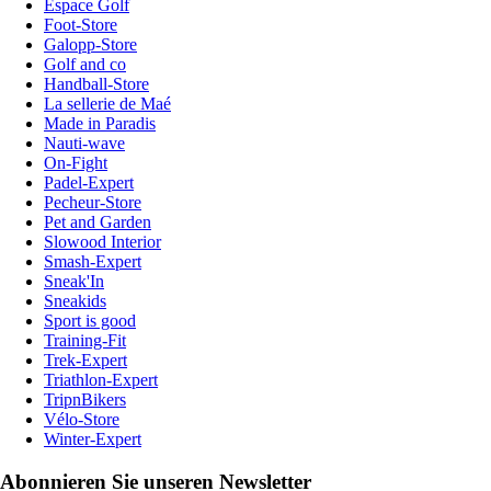
Espace Golf
Foot-Store
Galopp-Store
Golf and co
Handball-Store
La sellerie de Maé
Made in Paradis
Nauti-wave
On-Fight
Padel-Expert
Pecheur-Store
Pet and Garden
Slowood Interior
Smash-Expert
Sneak'In
Sneakids
Sport is good
Training-Fit
Trek-Expert
Triathlon-Expert
TripnBikers
Vélo-Store
Winter-Expert
Abonnieren Sie unseren Newsletter