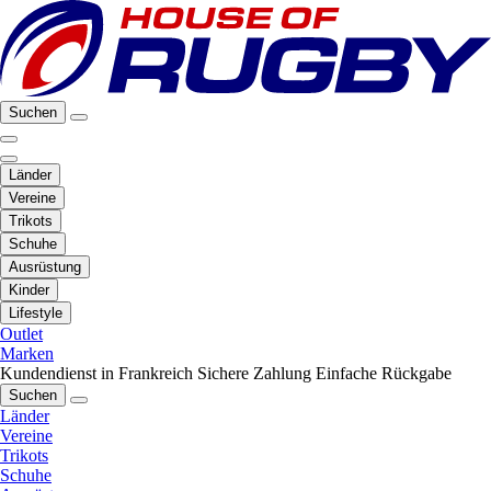
Suchen
Länder
Vereine
Trikots
Schuhe
Ausrüstung
Kinder
Lifestyle
Outlet
Marken
Kundendienst in Frankreich
Sichere Zahlung
Einfache Rückgabe
Suchen
Länder
Vereine
Trikots
Schuhe