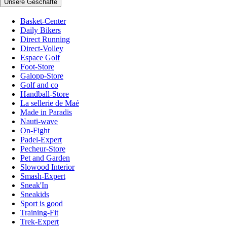
Unsere Geschäfte
Basket-Center
Daily Bikers
Direct Running
Direct-Volley
Espace Golf
Foot-Store
Galopp-Store
Golf and co
Handball-Store
La sellerie de Maé
Made in Paradis
Nauti-wave
On-Fight
Padel-Expert
Pecheur-Store
Pet and Garden
Slowood Interior
Smash-Expert
Sneak'In
Sneakids
Sport is good
Training-Fit
Trek-Expert